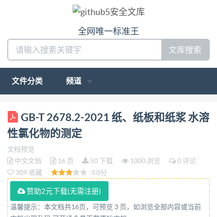
全网唯一标准王
文库搜索
文件分类
频道
ICS 85.040;85.060 CCS Y 30 GB 中华人民共和国国家
GB-T 2678.2-2021 纸、纸板和纸浆 水溶
标准 GB/T2678.2—2021 代替GB/T2678.2—2008
性氯化物的测定
纸、纸板和纸浆 水溶性氯化物的测定 Paper,board
文档预览
and pulpsDetermination of water-soluble chlorides
中文文档
16 页
50 下载
1000 浏览
0 评论
（IS09197:2016.M0D） 2021-08-20发布 2022-09-01
309 收藏
3.0分
实施 国家市场监督管理总局 发布 国家标准化管理委
赞助2元下载(无需注册)
员会
温馨提示：本文档共16页，可预览 3 页，如浏览全部内容或当前