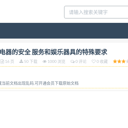
 GB4706.69—2008/IEC60335-2-82:2005 代替GB
类似用途电器的安全 服务和娱乐器具的特殊要求
pliancesSafety- Particular requirements for service 
16 页
50 下载
1000 浏览
0 评论
0 收藏
010-01-01实施 中华人民共和国国家质量监督检验检疫总局 发布 中
言 IEC前言 1 范围 规范性引用文件 2 3 定义 一般要求 试验的一
2 空章 13 工作温度下的泄漏电流和电气强度. 14 瞬态过电压
容或当前文档出现乱码,可开通会员下载原始文档
 20 稳定性和机械危险· 21 机械强度 22 结构· 23 内部布
 爬电距离、电气间隙及固体绝缘 30 耐热和耐燃· 31 防锈· 
:2005 前言 本部分的全部内容为强制性。 GB4706《家用和
于使用，做了下列编辑性修改： a）“第1部分”一词改为“GB4
69一2003《家用和类似用途电器的安全服务和娱乐器具的特殊要