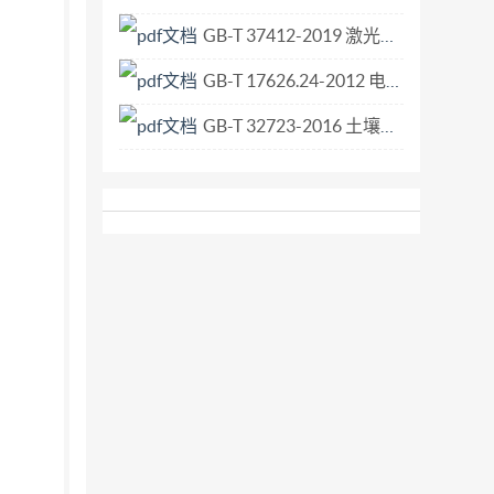
都不负有直接或间接 的责任。 8） 注意本部
GB-T 37412-2019 激光器和激光相关设备 光腔衰荡高反射率测量方法.pdf
一些专利权问题，对此应引起注意。IEC组织
GB-T 17626.24-2012 电磁兼容 试验和测量技术 HEMP传导骚扰保护装置的试验方法.pdf
订。 本出版物的双语版本（2005-06)代
61/2301/RVD 有关本部分表决通过的详细资
GB-T 32723-2016 土壤微生物生物量的测定 底物诱导呼吸法.pdf
起使用。本部分是在IEC60335-1第四版
0335-1的相应条款进行了补充或修改，将其转化成
应采用。本部分写明“增加”“修 改”或“替代”
采用下述编号系统： 从101开始编号的条款、表格和图是
或条款中的注； 增加的附录以字母AA、BB
 正文中用黑体印刷的词在第3章中给出定义。当
戏机必须符合IEC60950（南非） 6.1：
一19.101：接触器锁定在接通位置的失效条件
：充许较轻型电源线（美国）。 -25.7：电源
.iec.ch”指定的保持结果日期之前，基本出版物
 ·被修订版替代，或 ·被修正。 V