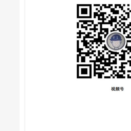
造成的各类直接或间接的人身 伤害、财产损失
分中的参考标准，使用参考标准对本部分的正确
不负责 识别任一或所有该类专利权问题。 本部
替英文版。 IEC60335的标准的正文以下述文件为
料，请见上表所列的表决报告 本部分的法语版尚未
（2001)的基础上建立起来的。 注1：本部分中提
IEC标准：服务和娱乐器具的安 全要求。 凡
时，第一部分中的有关内容须作相应修改。 IV GB47
对第一部分增加的： 一一除在新条款中的注或
等编码。 注3：采用下列字体： 要求正文：罗
一个定义涉及一个形容词时，则该形容词和相关的名
对于额定电压不超过150V的器具，允许0类器具
是不适用的（美国）。 一20.1：试验是不同的
线的要求是不同的。要求电源线的附加保护（澳大利亚）
和其增 补件的相关内容中与特殊出版物有关的数