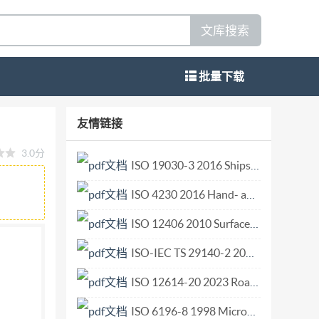
文库搜索
批量下载
4706.69—2003 家用和类似用途电器的安全 服务和娱乐
友情链接
machines and amusement machines (IEC 60335-
3.0分
国国家标准化管理委员会 GB 4706.69—
ISO 19030-3 2016 Ships and marine technology — Measurement of changes in hull and propeller performance — Part 3 Alternative methods.pdf
般条件 5 6 分类 标志和说明 对触及带电部件的防护 8
ISO 4230 2016 Hand- and machine-operated circular screwing dies for taper pipe threads R series.pdf
 15 耐潮湿 16 泄漏电流和电气强度· 17 变压器
线 24 元件 25 电源连接和外部软线· 26 外部导线
ISO 12406 2010 Surface chemical analysis — Secondary-ion mass spectrometry — Method for depth profiling of arsenic in silicon.pdf
32 辐射、毒性和类似的危险· 附录 参考文献 GB
ISO-IEC TS 29140-2 2011 Information technology for learning education and training -- Nomadicity and mobile technologies -- Part 2 Learner information model for mobile learning.pdf
类似用途电器的安全》由若干部分组成，第1部分为通用要
ISO 12614-20 2023 Road vehicles Liquefied natural gas (LNG) fuel system components Part 20 Flexible fuel or vent lines.pdf
706.1一2005”； b）用小数点“.”代替用
求》。 本部分与GB4706.69一2003的主要
ISO 6196-8 1998 Micrographics — Vocabulary — Part 8 Use.pdf