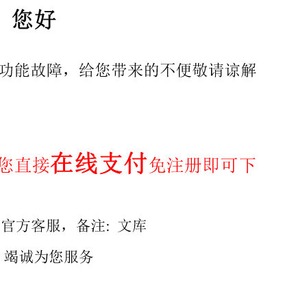
天场所的设备，如：酒会设备。” 定义中“超驰键”改变为“超
的4.3。 7.12中的有关内容的阐述进行了调整。 一11.2中
5.2.104试验来检查 其合格性”的说明。 将原来的19.102要
提出 本部分由全国家用电器标准化技术委员会（SAC/TC
督检测 中心。 本部分主要起草人：鲍俊、黄慧珍、邓
69—2008/IEC60335-2-82:2005 IEC前言 1）IE
进在与电工和电子领域标准化有关问题上的国际合作。为此目
AS）和导则（以下 通称为IEC出版物）。它们的制定通
其制定工作。与IEC联络的国际、政府和非政府组织 亦可
20 IEC有关技术问题的决议或协议是由所有对此问题感
3） IEC的出版物以推荐性的方式供国际使用，并在此意
户的使用以及误解负责。 4）为了促进国际上的统一，IE
应的国家或地区性标准之间如有任何差异应在国家标准或地区 
的某一项标准时，IEC对此不 负任何责任。 6） 所有使用
的专家、技术委员会委员及各IEC国家委 员会，对使用或