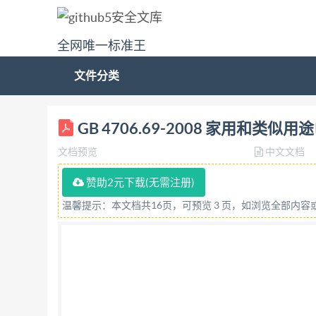
全网唯一标准王
文件分类
ICS 97.200. 40 Y 69 中华人民共和国国家标准
GB 4706.69-2008 家用和
器具的特殊要求 Household and similar electrical ap
文档预览
中文文档
2-82:2005,IDT) 2008-12-15发布 2
2008/1EC60335-2-82:2005 目 次 前
赞助2元下载(无需注册)
电动器具的启动 输人功率和电流 10 11 发热· 1
温馨提示：本文档共16页，可预览 3 页，如浏览全部内
和相关电路的过载保护. 18 耐久性· 19 非正常工作
用接线端子. 27 接地措施· 28 螺钉和连接 29
4706.69—2008/IEC60335-2-82
求，其他部分为特殊 要求。 具的特殊要求》。 为便
作小数点的逗号“，”。 本部分代替GB4706.