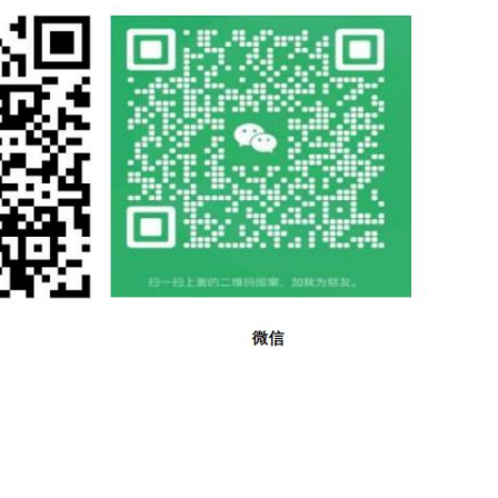
及任何自然消耗、各类费用（包括法律费用）和出版增值，
使用是必要的 9）本IEC出版物中的某些内容有可能涉及
分第二版废正并替代1999年出版的第一版。它构成一次技术修
依据： 最后的国际标准草案 表决报告 61/2226/FDIS 
表决 本第二部分与IEC60335-1的最新版本及其修正件一
到的"第一部分”是指IEC60335-1。 本部分对IEC6
第一部分中的特别条款没有在第二部分中提及的，只要合理，即
06.69—2008/IEC60335-2-82:2005 注2：
第一部分涉及的注外，注都从101开始编号，包括被替代章
马字体 ——试验技术规范：斜体字 一注释：小罗马字体
词也是 黑体字。 在某些国家中存在下列差异： 第1章：游
（日本和美国）。 6.1：01类器具是允许的（日本）。 
（美国）。 第21章：冲击能量是不同的（美国）。 一25.7
。 委员会决定，在IEC网站"http：//webstore
据保持不变。在此日期，出版物将被： 重新确认； ·废止；