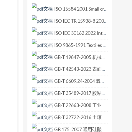
控键”。 增加了规范性引用文件； 3.6.2增
ISO 15584 2001 Small craft — Inboard petrol engines — Engine-mounted fuel and electrical components.pdf
器具放置方式进行了修改。 15.2增加了“还需用含约
ISO IEC TR 15938-8 2002 Information technology — Multimedia content description interface — Part 8 Extraction and use of MPEG-7 descriptions.pdf
求放入第15章考核。 一删除了GB4706.69—
46）归口 本部分起草单位：宁波市产品质量监督检
ISO IEC 30162 2022 Internet of Things (IoT) — Compatibility requirements and model f.pdf
哲、曲宗峰、葛丰亮。 本部分历次版本的发布情
ISO 9865-1991 Textiles - Determination of Water Repellency of Fabrics by the Bundesmann Rain-Shower Test.pdf
C（国际电工委员会）是由各国家电工委员会（IEC国家委员会）
GB-T 19847-2005 机械振动和冲击 评价机械系统冲击阻抗的分析方法 分析的提供者和使用者之间的信息交换.pdf
的，IEC除了 开展其他活动之外，还出版国际
过委托各技术委员会来完成。IEC的成员各国家
GB-T 42543-2023 表面化学分析 扫描探针显微术 悬臂梁法向弹性常数的测定.pdf
参加标准制定工作。IEC和世界标准化组织
GB-T 6609.24-2004 氧化铝化学分析方法和物理性能测定方法 安息角的测定.pdf
兴趣的国家委员会参加的技术委员会制 定的，并
义上为各国家委员会所接受。IEC以尽 可能合
GB-T 35489-2017 胶粘剂老化条件指南.pdf
C各国家委员会应明确地、最大限度地将IEC出
GB-T 22663-2008 工业机械电气设备 电磁兼容 机床抗扰度要求.pdf
性标准中清楚地注明。 5）1 IEC并未制定
GB-T 32722-2016 土壤质量 土壤样品长期和短期保存指南.pdf
者应确保拥有所用标准的最新版本。 7) IEC
依靠IEC出版物及任何IEC其他出版物过程中
GB 175-2007 通用硅酸盐水泥.pdf