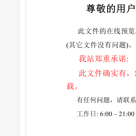
差异如下： 范围中的注4示例增加了“专门用于露
加了注1,注2。 删除了GB4706.69—2003
1%氯化钠（NaC1)的水溶液通过15.2.101至1
2003的30.3。 本部分由中国轻工业联合会
验所、中国家用电器研究院、佛山市质量计量监
况为： GB4706.69—2003。 II GB4706.
组成的世界性标准化组织。 IEC的宗旨是促
标准、技术规范、技术报告、公开使用规范（P
委员 会，只要对制定的标准感兴趣，均可参加
（ISO）遵照双方协议规定的条件密切合作。 
尽可能表述对所涉及的问题在国际上的一致意见 
理的努力来保证IEC出版物的正确性，但不对用
版物转化为国家 或地区性标准。IEC标准和相
任何认可标志的程序，当某一设备宣称其符合IEC
及其主管、雇员、后勤人员、代理机构包括独立