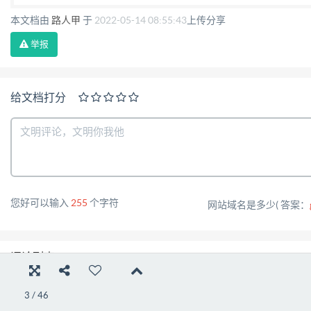
Ｔ００７５—２０１９ 《银行信贷信息系统密码应用技术
本文档由
路人甲
于
2022-05-14 08:55:43
上传分享
准在 ＧＭ／Ｔ００５４—２０１８《信息系统密码应
举报
级保护基本要求 》、ＪＲ／Ｔ００７—２０１２《金融
技术的发展水平 ，提出和规定了不同安全保护等级的银
给文档打分
同安全保护等级的银行业金融机构银行 卡系统中密码技
护有关技术标准与国家 、行业主管部门要求 ，对银行
全等级为二级 、三级与四
您好可以输入
255
个字符
网站域名是多少( 答案：
评论列表
3
/
46
暂时还没有评论，期待您的金玉良言