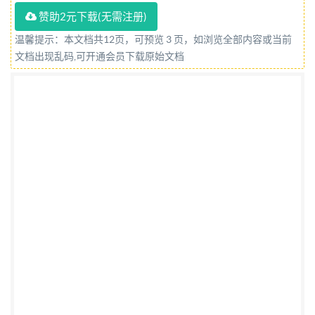
2021-10-01实施 国家市场监督管理总局 发布 国家标
赞助2元下载(无需注册)
准化管理委员会
温馨提示：本文档共12页，可预览 3 页，如浏览全部内容或当前
文档出现乱码,可开通会员下载原始文档