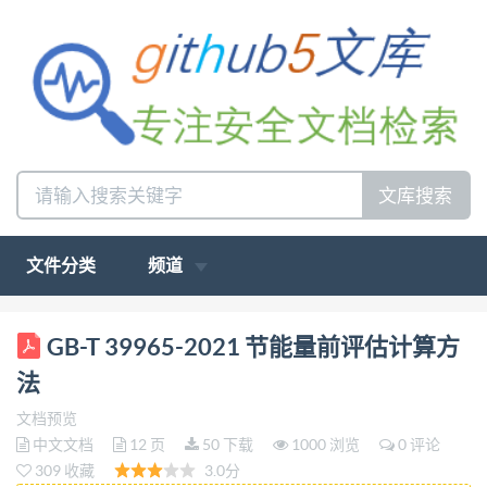
文库搜索
文件分类
频道
ICS27.010 F01 GB 中华人民共和国国家标准
GB-T 39965-2021 节能量前评估计算方
GB/T39965—2021 节能量前评估计算方法 General
法
methods for energy savings pre-assessment (ISO
文档预览
50046:2019,General quantification methods for
中文文档
12 页
50 下载
1000 浏览
0 评论
predicted energy savings,NEQ) 2021-03-09发布
309 收藏
3.0分