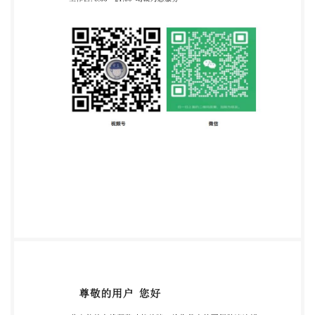
条文为强制性条文，必须严格执行。 本规范由住房和
城乡建设部负责管理和对强制性条文的解释，由工业
和信息 化部电子工程建设标准定额站负责日常管理，
由中国电子工程设计院负责具体技 术内容的解释。本
规范在执行过程中，请各单位结合工程实践，认真总
结经验， 如发现需要修改或补充之处，请将意见和建
议寄至中国电子工程设计院《数据中 心设计规范》管
理组（地址：北京市海淀区西四环北路160号玲珑天
地，邮政编码： 100142，传真：010-88193388-
9989），以供今后修订时参考。 本规范的主编单
位、参编单位、主要起草人和主要审查人： 主编单
位：中国电子工程设计院 参编单位：世源科技工程有
限公司 中国航空规划建设发展有限公司 上海建筑设
计研究院有限公司 中国建筑设计研究院 总装备部工
程设计研究总院 中国机房设施工程有限公司 太极计