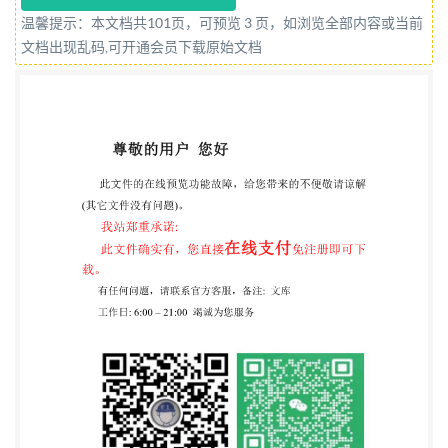
http//:yusuan.ren 免费下载 中华人民共和国国家标
温馨提示：本文档共101页，可预览 3 页，如浏览全部内容或当前
准 数据中心设计规范 Code for Design of Data
文档出现乱码,可开通会员下载原始文档
Centers GB 50174-2017 主编部门:中华人民共和国工
业和信息化部 批准部门: 中华人民共和国住房和城乡
建设部 施行日期:2018年 1月 1日 中国计划出版社
2017 北 京 预算人网 http//:yusuan.ren 免费下载 中
华人民共和国住房和城乡建设部公告 第 1541 号 住房
城乡建设部关于发布国家标准 《数据中心设计规范》
的公告 现批准《数据中心设计规范》为国家标准，编
号为 GB50174-2017，自 2018 年 1 月 1 日起实施。其
中，第 8.4.4、 13.2.1、13.2.4、13.3.1、13.4.1 条为
强制性条文，必须严格 执行。原《电子信息系统机房
设计规范》GB50174-2008 同 时废止。 本规范由我部
标准定额研究所组织中国计划出版社出版 发行。 中
华人民共和国住房城乡建设部 2017 年 5 月 4 日 预算