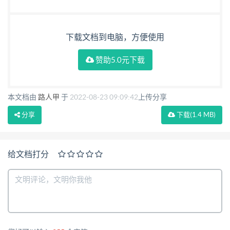
（1） 2 术语
······················································································
（2） 3 分级与性能要求
下载文档到电脑，方便使用
······································································ （7）
赞助5.0元下载
3.1 分级
·················································································
（7） 3.2 性能要求
本文档由
路人甲
于
2022-08-23 09:09:42
上传分享
········································································· （7）
分享
下载
(1.4 MB)
4 选址及设备布置
······································································ （9）
给文档打分
4.1 选址
·················································································
（9） 4.2 组成
·················································································
（9） 4.3 设备布置