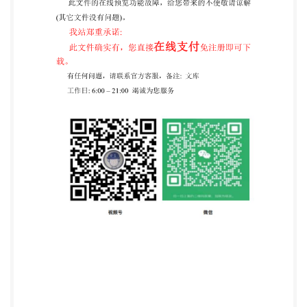
算机股份有限公司 预算人网 http//:yusuan.ren 免费下
载 北京捷通机房设备工程有限公司 信息产业电子
第十一设计研究院科技工程股份有限公司 北京科计通
电子工程有限公司 艾默生网络能源有限公司 西门子
（中国）有限公司 上海国际商业机器工程技术有限公
司 美国西蒙公司 浙江一舟电子科技股份有限公司 湖
北安华智能股份公司 主要起草人：钟景华 晁阳 丁杰
陈众励 丁麒钢 陈宇通 曹播 刘志 王鹏 晁怀颇 黄群骥
邓馨 单晨 陈亮 黄锴 肖必龙 宋孝春 马名东 崔炎 张旭
刘喜明 杨剑波 夏双兵 武顺伟 黎江 杜宝强 王振军 汪怡
平 许晓峰 张迎军 主要审查人：孙兰 王海峰 邓重秋 朱
立彤 寇九贵 刘凯 路世昌 屈焰 方良周 曲海峰 杨晓平
万英北 张敬 陈川 安真 预算人网 http//:yusuan.ren 免
费下载 目 次 1 总则
······················································································