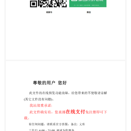
人网 http//:yusuan.ren 免费下载 前 言 本规范是根
据住建部《关于发印2011年工程建设标准规范制订、
修订计划的 通知》（建标[2011］17号）的要求，由
中国电子工程设计院会同有关单位对原国 家标准《电
子信息系统机房设计规范》GB50174-2008进行修订
的基础上编制完成 的。 本规范共分13章和1个附录，
主要技术内容有：总则、术语、分级与性能要求、 选
址及设备布置、环境要求、建筑与结构、空气调节、
电气、电磁屏蔽、网络与 布线系统、智能化系统、给
水排水、消防与安全。 本规范修订的主要内容有：
1、根据目前各行业对数据中心的要求和规模差别 较
大的情况，增加了A级数据中心的定义范围，以满足
不同行业的设计要求。2、 增加了对网络系统和灾备
数据中心的设计要求。3、将第十一章“监控与安全防
范” 更名为“智能化系统”。 本规范中以黑体字标志的