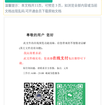
准化工作导则 第1部分:标准化文件的结构和起草规
温馨提示：本文档共11页，可预览 3 页，如浏览全部内容或当前
则》的规定 起草。 请注意本文件的某些内容可能涉
文档出现乱码,可开通会员下载原始文档
及专利。本文件的发布机构不承担识别专利的责任。
本文件由国家粮食和物资储备局提出。 本文件由全国
粮油标准化技术委员会(SAC/TC270)归口。 本文件起
草单位:中粮工科(西安)国际工程有限公司、武汉轻工
大学、灵宝德汇高原杜仲种植有限 公司、费县中粮油
脂工业有限公司、江南大学、天津中科顺天科技有限
公司。 本文件主要起草人:魏冰、孟橘、张四红、王
昌华、柏云爱、金青哲、邵战坡、邱立明、唐佳芮、
刘配莲、 安骏。 ⅠGB/T45319—2025