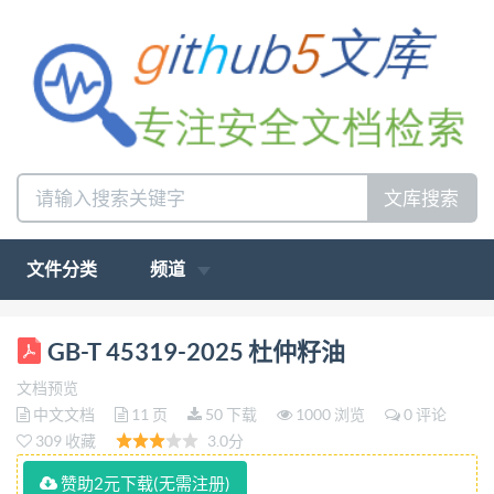
文库搜索
文件分类
频道
ICS67.200.10 CCSX14 中华人民共和国国家标准
GB-T 45319-2025 杜仲籽油
GB/T45319—2025 杜 仲 籽 油
文档预览
Eucommiaulmoidesoliv.seedoil 2025-02-28发布
中文文档
11 页
50 下载
1000 浏览
0 评论
2025-09-01实施 国家市场监督管理总局 国家标准化
309 收藏
3.0分
管理委员会发布前 言 本文件按照GB/T1.1—2020《标
赞助2元下载(无需注册)