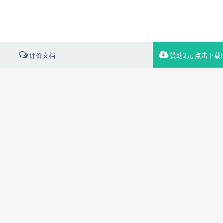
评价文档
赞助2元 点击下载(1.
载文档到电脑，方便使用
赞助2元下载
分享
下载
原文