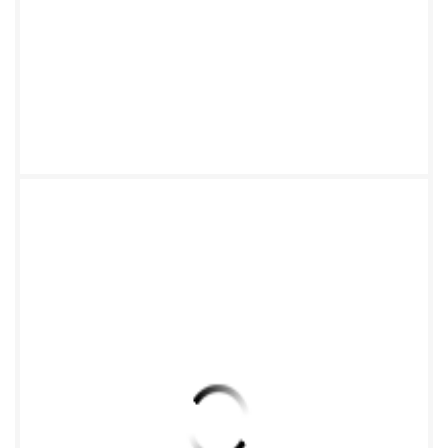
体，灾种的分类作为灾类界定的辅助参考（详见
3.2.2）。在类种的扩 1