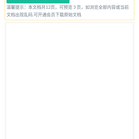
GB/T28921—2012 前言 本标准按照GB/T1.1一2009
温馨提示：本文档共12页，可预览 3 页，如浏览全部内容或当前
给出的规则进行编写。 本标准由中华人民共和国民政
文档出现乱码,可开通会员下载原始文档
部提出。 本标准由全国减灾救灾标准化技术委员会
（SAC/TC307）归口。 本标准起草单位：民政部国
家减灾中心、中国气象局政策法规司、国家海洋局海
洋环境预报中心。 本标准主要起草人：闫志壮、袁
艺、马玉玲、胡俊锋、吴建安、潘东华、郑大玮、张
钛仁、叶琳。 1 GB/T28921—2012 自然灾害分类与
代码 1范围 本标准规定了自然灾害的分类及其代码 本
标准适用于自然灾害管理、科研和应用等领域。 2术
语和定义 下列术语和定义适用于本文件。 2. 1 自然灾
害 natural disaster 由自然因素造成人类生命、财产，
社会功能和生态环境等损害的事件或现象。
[GB/T26376—2010中2.1] 2.2 线分类法 method of
linear classification 将分类对象按选定的若干属性