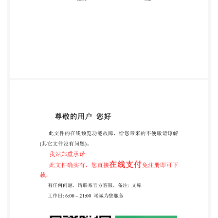
“总体要求”，明确了要求，并将表1调整为附录A（见
第4章，2009 年版的第4章）； b)将“视频安防监控系
统”更改为“视频监控系统”（见5.1，2009年版的
5.1）； c)删除了摄像机安装时对最低照度的指标要求
（见2009年版的5.1.1），增加了视频监控系统的 主
要功能要求（见5.1.2），将主要技术指标要求由模拟
改为数字（见5.1.3）； d)将“入侵报警系统”更改为
“入侵和紧急报警系统”（见5.2，2009年版的5.2），
将“基本要 求”、“入侵探测器要求”更改为“入侵探测器
的选址、选型与安装”（见5.2.1，2009年版的 5.2.1、
5.2.2），将“紧急报警（求助）装置安装要求”更改为
“紧急报警（求助）装置的选 址、选型与安装”（见
5.2.2，2009年版的5.2.3）； e)增加了停车库（场）
安全管理系统（见5.4）； f)增加了“电子巡查系统”条
款（见5.5）； g)将“金属探测系统”、“X射线安全检查