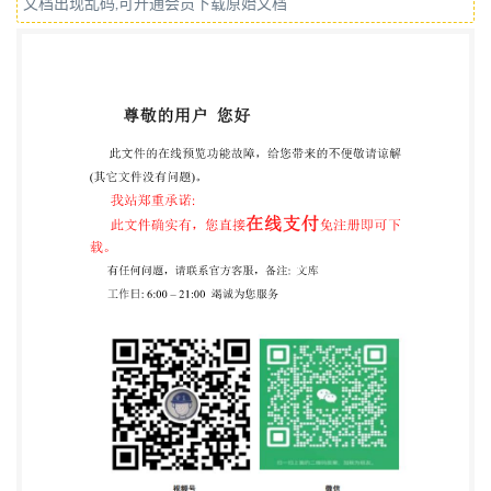
文档出现乱码,可开通会员下载原始文档
文件的结构和起草规则》的规定 起草。 本部分是
DB33/T768《安全技术防范系统建设技术规范》的第
13部分。DB33/T768已经发布了以 下部分： ——第1
部分：一般单位重点部位； ——第2部分：危险物品
存放场所； ——第3部分：汽车客运站与客运码头；
——第4部分：商业批发与零售场所； ——第5部分：
公共供水场所； ——第6部分：供变配电场所； ——第
7部分：燃油供储场所； ——第8部分：城镇燃气供储
场所； ——第9部分：旅馆业； ——第10部分：学
校； ——第11部分：医院； ——第12部分：住宅小
区； ——第13部分：娱乐场所； ——第14部分：公安
监管场所。 本部分代替DB33/T768.13—2009《安全
技术防范系统建设技术规范第13部分：娱乐场所》，
与 DB33/T768.13—2009相比，除结构调整和编辑性
改动外，主要技术变化如下: a)将“建设原则”更改为