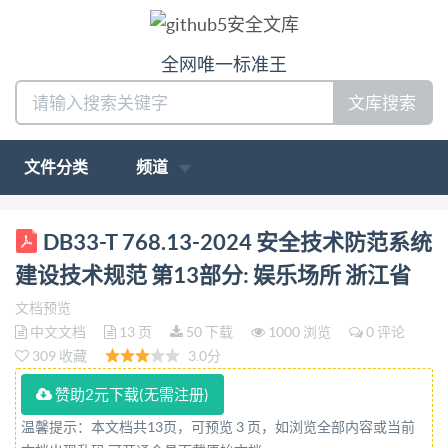
全网唯一标准王
文库搜索
文件分类
频道
ICS13.310 CCSA90 33 浙江省地方标准
DB33-T 768.13-2024 安全技术防范系统
DB33/T768.13—2024 代替DB33/T768.13—2009 安
建设技术规范 第13部分: 娱乐场所 浙江省
全技术防范系统建设技术规范 第13部分：娱乐场所
文档预览
Technicalspecificationsforsecurity&technicalprotectio
中文文档
13 页
50 下载
1000 浏览
0 评论
construction—Part13:Placeofentertainment 2024-
309 收藏
3.0分
03-23发布 2024-04-23实施 浙江省市场监督管理局发
赞助2元下载(无需注册)
布 DB33/T768.13—2024 I前 言 本部分按照
温馨提示：本文档共13页，可预览 3 页，如浏览全部内容或当前
GB/T1.1—2020《标准化工作导则第1部分：标准化