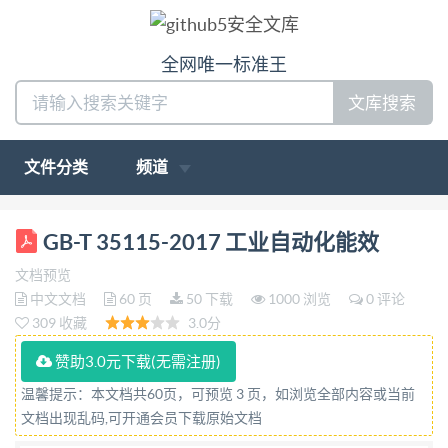
全网唯一标准王
文库搜索
文件分类
频道
ICS 25.040 GB N 10 中华人民共和国国家标准
GB-T 35115-2017 工业自动化能效
GB/T35115—2017/IEC/TR62837:2013 工业自动化
文档预览
能效 Energy efficiency through automation systems
中文文档
60 页
50 下载
1000 浏览
0 评论
（IEC/TR62837:2013,IDT) 2017-12-29发布 2018-07-
309 收藏
3.0分
01实施 中华人民共和国国家质量监督检验检疫总局
赞助3.0元下载(无需注册)
发布 中国国家标准化管理委员会 中华人民共 和 国 国
温馨提示：本文档共60页，可预览 3 页，如浏览全部内容或当前
家标准 工业自动化能效 GB/T35115—
文档出现乱码,可开通会员下载原始文档
2017/IEC/TR628372013 * 中国标准出版社出版发行