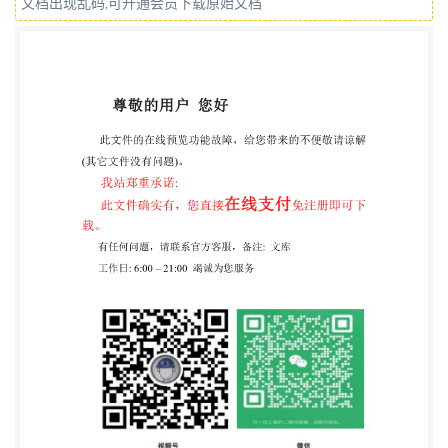
文档出现乱码,可开通会员下载原始文档
发布 中国国家标准化管理委员会 收码防伪
GB/T16649.3-2006/IS0/IEC7816-3:1997 目 次 前言 1
范围 2 规范性引用文件 3 术语和定义 4 电特性 4.1 概
述 4.2 操作条件 4. 3 电压和电流值 5 卡操作规程 5.1 概
述 5. 2 激活 5.3 信息交换 5. 4 停活 6 复位应答 6.1 一般
配置 6.2 参数 T 6.3 异步字符 6. 4 复位应答的结构…·
6.5 全局接口字节的内容 6.6 操作模式 16 7 协议和参
数选择(PPS) 17 7.1 概述 7. 2 PPS协议 17 7. 3 PPS请求
和响应的结构和内容 17 7. 4 成功的PPS交换 18 8协议
T=0，异步半双工字符传输协议 18 8.1 范围· 18 8.2 字
符级 18 8.3命令的结构和处理· 19 9T=1,异步半双工块
传输协议 20 9.1 范围和原则 20 9.2 术语和定义· 20 9.3
字符顿 22 9.4 块顿. 22 9.5 协议参数· 24 9.6 数据链路
层上的字符成分操作 26 9.7 数据链路层上的块成分操
作 26 附录A资料性附录） T=1的方案 30