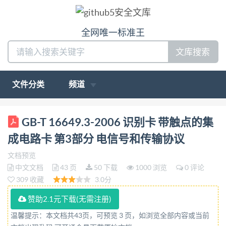
全网唯一标准王
文库搜索
文件分类
频道
ICS 35.240.15 L64 中华人民共和国国家标准 GB/T
GB-T 16649.3-2006 识别卡 带触点的集
16649.3—2006/IS0/IEC 7816-3:1997 代替
成电路卡 第3部分 电信号和传输协议
GB/T16649.3—1996 2:561377 识别卡 带触点的集成
文档预览
电路卡 第3部分：电信号和传输协议 Identification
中文文档
43 页
50 下载
1000 浏览
0 评论
cards-Integrated circuit(s) cards with contacts- Part 3
309 收藏
3.0分
:Electronic signals and transmission protocols
赞助2.1元下载(无需注册)
(ISO/IEC7816-3.1997,IDT) 2006-03-14发布 2006-07-
温馨提示：本文档共43页，可预览 3 页，如浏览全部内容或当前
01实施 中华人民共和国国家质量监督检验检疫总局