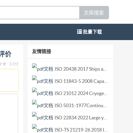
文库搜索
批量下载
 第9部分：机械振动的测量和评价 Reciprocating
友情链接
和评价
on of mechanical vibrations (ISO 8528-
3.0分
总局 标准网 中华人民共和国 国家标准 往复式内燃机驱
ISO 20438 2017 Ships and marine technology — Offshore mooring chains.pdf
兴门外三里河北街16号 邮政编码：100045 电
ISO 11843-5 2008 Capability of detection — Part 5 Methodology in the linear and non-linear calibration cases.pdf
80×12301/16印张1字数24千字 2003年
.com * 科目627--459 版权专有侵权必究 举报电
ISO 21012 2024 Cryogenic vessels Hoses.pdf
ISO 5031-1977Continuous mechanical handling equipment for loose bulk materials. Couplings and hose c.pdf
ISO 22834 2022 Large yachts — Quality assessment of life onboard — Stabilization and sea keeping.pdf
ISO-TS 21219-26 2018 Intelligent transport systems Traffic and travel information via transport protocol experts group generation 2 (TPEG2) Part 26 Vigilance location information (TPEG2-VLI).pdf