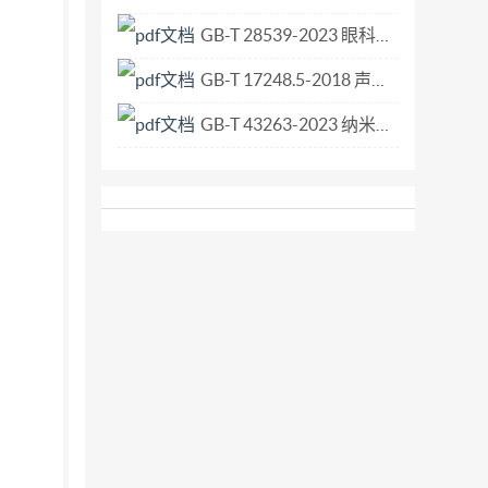
GB-T 28539-2023 眼科光学 接触镜和接触镜护理产品 防腐剂摄入和释放的测定.pdf
GB-T 17248.5-2018 声学 机器和设备发射的噪声 采用准确环境修正测定工作位置和其他指定位置的发射声压级.pdf
GB-T 43263-2023 纳米技术 纤维素纳米晶的表征方法.pdf