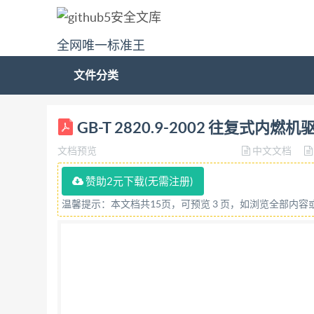
全网唯一标准王
文件分类
ICS 29. 160. 40 K 52 GB 中华人民共和
GB-T 2820.9-2002 往复
internal combustion engine driven alternating 
文档预览
中文文档
9:1997,MOD) 2002-08-05发布 20
动的交流发电机组 第9部分：机械振动的测量和评价 G
赞助2元下载(无需注册)
话：6852394668517548 中国标准出版社
温馨提示：本文档共15页，可预览 3 页，如浏览全部内
1月第一版2003年1月第一次印刷 印数1-1500 * 书号
话：（010)68533533