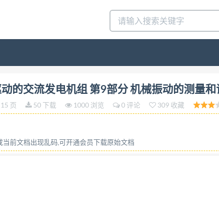
国国家标准 GB/T 2820.92002 往复式内燃机驱动的交流发电机组
式内燃机驱动的交流发电机组 第9部分 机械振动的测量
current generating sets- Part 9:Measurement and evaluati
15 页
50 下载
1000 浏览
0 评论
309 收藏
03-04-01实施 中华人民共和国 发布 D 国家质量监督检验检疫
B/T 2820. 9-2002 * 中国标准出版社出版 北京复
秦皇岛印刷厂印刷 新华书店北京发行所发行各地新华书店经售 开本8
容或当前文档出现乱码,可开通会员下载原始文档
：155066·1-19018 8定价12.00元 网址 www.bzcbs