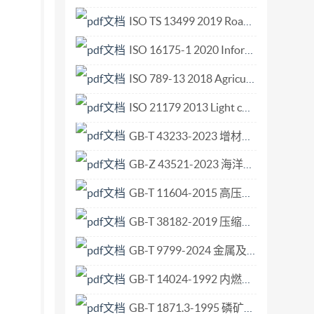
ISO TS 13499 2019 Road vehicles — Multimedia data exchange format for impact tests.pdf
ISO 16175-1 2020 Information and documentation Processes and functional requirements for software for managing records Part 1 Functional requirements and associated guidance for any applications tha.pdf
ISO 789-13 2018 Agricultural tractors Test procedures Part 13 Vocabulary and specimen test report.pdf
ISO 21179 2013 Light conveyor belts — Determination of the electrostatic field generated by a running light conveyor belt.pdf
GB-T 43233-2023 增材制造 系统性能和可靠性 航空航天用金属材料激光粉末床熔融设备验收试验.pdf
GB-Z 43521-2023 海洋温差能转换电站设计和分析的一般指南.pdf
GB-T 11604-2015 高压电气设备无线电干扰测试方法.pdf
GB-T 38182-2019 压缩空气 能效 评估.pdf
GB-T 9799-2024 金属及其他无机覆盖层 钢铁上经过处理的锌电镀层.pdf
GB-T 14024-1992 内燃机电站无线电干扰特性的测量方法及允许值 传导干扰.pdf
GB-T 1871.3-1995 磷矿石和磷精矿中氧化铝含量的测定 容量法和分光光度法.pdf