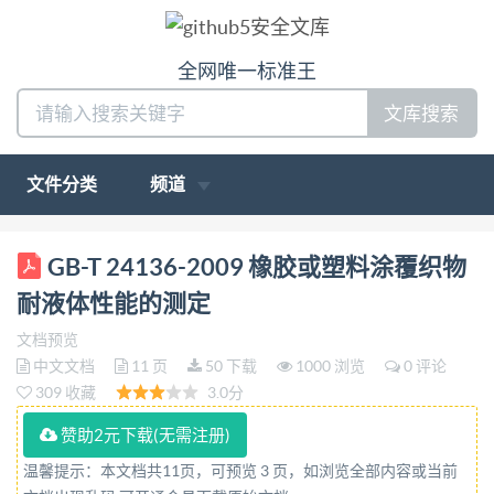
全网唯一标准王
文库搜索
文件分类
频道
ICS 59.080.40 G 42 中华人民共和国国家标准 GB/T
GB-T 24136-2009 橡胶或塑料涂覆织物
24136—2009/IS0 6450:2005 橡胶或塑料涂覆织物 耐
耐液体性能的测定
液体性能的测定 Rubber-or plastics-coated fabrics-
文档预览
Determination of resistance to liquids (ISO
中文文档
11 页
50 下载
1000 浏览
0 评论
6450:2005,IDT) 2009-06-15发布 2010-02-01实施 中
309 收藏
3.0分
华人民共和国国家质量监督检验检疫总局 发布 中国
赞助2元下载(无需注册)
国家标准化管理委员会 GB/T 24136—
温馨提示：本文档共11页，可预览 3 页，如浏览全部内容或当前
2009/ISO6450:2005 前言 本标准等同采用ISO6450：