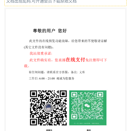
文档出现乱码,可开通会员下载原始文档
2005《橡胶或塑料涂覆织物 耐液体性能的测定》
（英文版）。 本标准等同翻译ISO6450：2005。 为
了便于使用，本标准做了下列编辑性修改： a) “本国
际标准”一词改为“本标准”； b) 用小数点“.”代替作为小
数点的逗号“，”； c) 除国际标准的前言； d) 在A.2.2中
增加注2,说明可以使用国产1#标准油、2#标准油和3#
标准油。 本标准的附录A和附录B为资料性附录。 本
标准由中国石油和化学工业协会提出。 本标准由全国
橡胶与橡胶制品标准化技术委员会涂覆制品分技术委
员会（SAC/TC35/SC10） 归口。 本标准起草单位：
上海橡胶制品研究所。 本标准主要起草人：下正军、
杨晨耘。 I