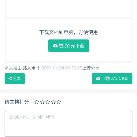
造升级以及开展安全检查、内部审计的安全性依据，
也可作为行业主 管部门、专业检测机构进行检查、检
测及认证的依据。 m o c . 5 h t i g b u III JR/T 0068—
2020 网上银行系统信息安全通用规范 1 范围 本标准
下载文档到电脑，方便使用
规定了网上银行系统安全技术要求、安全管理要求、
赞助2元下载
业务运营安全要求，为网上银行系统建 设、运营及测
评提供了依据。 本标准适用于中华人民共和国境内设
立的商业银行等银行业金融机构所运营的网上银行系
本文档由
路人甲
于
2022-06-04 09:52:25
上传分享
统，其他 金融机构提供网上金融服务的业务系统宜参
分享
下载
(872.1 KB)
照本标准执行。 m o c . 5 注1：本标准分为基本要求和
增强要求两个层次，基本要求为最低安全要求，增强
给文档打分
要求是进一步提升系统安全性的 要求。各单位应在遵
照执行基本要求的同时，按照增强要求，积极采取改
进措施，不断提高安全保障能力。 注2：本标准条款
中如无特别指明“企业网银”，则同时适用于个人网银